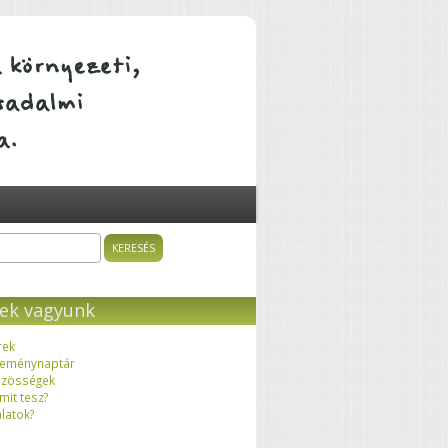
ÁTALAKULÓ KÖZÖSSÉGEK
sés
resés űrlap
ek vagyunk
rek
eménynaptár
zösségek
 mit tesz?
latok?