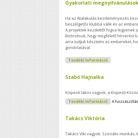
Gyakorlati megnyilvánuláso
Ha az Átalakulás kezdeményezés kezd
beszélgetős klubbá válik és az embere
A projektek kezdettől fogva legyenek j
Biztosítsuk, hogy megfelelő hírverést k
arra tudjuk késztetni az embereket, h
gondolatával.
Gyakorlati Me
További Információ
Szabó Hajnalka
Kispesti lakos vagyok, a Kispesti Közös
Szabó Hajnalk
További Információ
A hozzászólá
Takács Viktória
Takács Viki vagyok. Szociális munkás, 