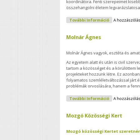
koordinátora. Fenti szerepeimet kiseb
összehangolni életem legvarázslatosab
Takács Viktór
További Információ
A hozzászólá
Molnár Ágnes
Molnár Ágnes vagyok, esztéta és ama
Az egyetem alatt és után is civil sze
tartom a közösséget és a körülöttem 
projekteket hozzunk létre. Ez azonba
folyamatos szemléletváltozással járt é
problémák orvoslására, hanem a fennt
Molnár Ágnes 
További Információ
A hozzászólá
Mozgó Közösségi Kert
Mozgó közösségi Kertet szeretné