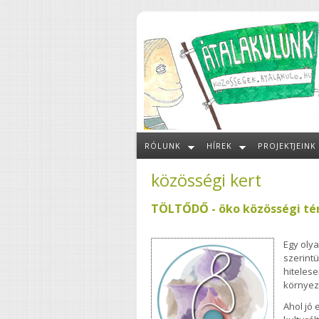
Ugrás a tartalomra
RÓLUNK
HÍREK
PROJEKTJEINK
közösségi kert
TÖLTŐDŐ - öko közösségi té
Egy oly
szerint
hitelese
környez
Ahol jó 