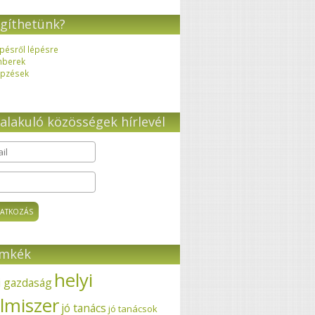
gíthetünk?
pésről lépésre
mberek
pzések
alakuló közösségek hírlevél
il
*
ímkék
helyi
i gazdaság
elmiszer
jó tanács
jó tanácsok