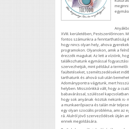
kulturál
meginni
egymásr
Anyákból
XVIII. kerületében, Pestszenlőrincen.
fontos számunkra a fenntarthatóság és
hogy nincs olyan hely, ahova gyerekek
programokon. Olyanokon, amik a felnőtt
érezzék magukat. Az lett a víziónk, ho
találkozhatunk egymással fogyasztási 
szervezhetjük, mint például a termelői
faültetéseket, szemétszedéseket indí
tarthatunk és ahová suli után bemehe
Adománypontra vágytunk, mert hisszü
helyben. Missziónkká vált, hogy a csa
babavárással, szüléssel kapcsolatban 
hogy sok anyának -köztük nekünk is- n
a munkaerőpiacra és talán már teljesen
egy olyan szociális probléma, ami az 
rá. Alulról jövő szerveződések útján 
ennek megoldására.