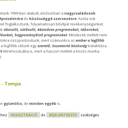
etünk 1999-ben alakult, elsősorban a
nagycsaládosok
épviseletére
és
közösséggé szervezésre
. Azóta sok
el foglalkoztunk, folyamatosan bővítjük tevékenységünket.
nk
ökosulit, sütősulit, kézműves programokat, táborokat,
lásokat, hagyományőrző programokat
. Mindezek mellett nem
atokra összpontosítunk, mert számunkra az
ember a legfőbb
 a legfőbb célunk egy
szerető, összetartó közösség
kialakítása.
rt
létrehozásába is, mert a haszon mellett a közös munka
.
k Tompai Egyesülete Tartalommal Kapcsolatosan
t - Tompa
an
gyümölcs
, de
minden egyéb
is.
Közösségi Kert - Tompa Tartalommal Kapcsolatosan
shoz
REGISZTRÁCIÓ
és
BEJELENTKEZÉS
szükséges