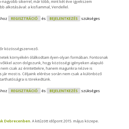
b-nagyobb sikerrel, már több, mint két éve igyekszem
b alkotásával: a kisfiammal, Vendellel.
ia Tartalommal Kapcsolatosan
shoz
REGISZTRÁCIÓ
és
BEJELENTKEZÉS
szükséges
tőr közösségszervező.
rvezetek környékén ólálkodtam ilyen-olyan formában. Fontosnak
levőkkel azon dolgozunk, hogy közösségi igényeken alapuló
n nem csak az érintettekre, hanem magunkra nézve is
s jár most is. Céljaink elérése során nem csak a különböző
arthatóságra is törekedtünk.
Tartalommal Kapcsolatosan
shoz
REGISZTRÁCIÓ
és
BEJELENTKEZÉS
szükséges
nk Debrecenben
. A kitűzött időpont 2015. május közepe.