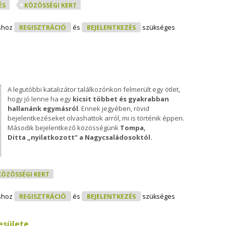
ÉS
KÖZÖSSÉGI KERT
álunk? - Jószomszédok Tartalommal Kapcsolatosan
shoz
REGISZTRÁCIÓ
és
BEJELENTKEZÉS
szükséges
a
A legutóbbi katalizátor találkozónkon felmerült egy ötlet,
hogy jó lenne ha egy
kicsit többet és gyakrabban
hallanánk egymásról
. Ennek jegyében, rövid
bejelentkezéseket olvashattok arról, mi is történik éppen.
Második bejelentkező közösségünk
Tompa,
Ditta „nyilatkozott” a Nagycsaládosoktól.
KÖZÖSSÉGI KERT
álunk? - Tompa Tartalommal Kapcsolatosan
shoz
REGISZTRÁCIÓ
és
BEJELENTKEZÉS
szükséges
esülete