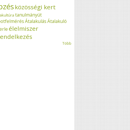
pzés
közösségi kert
tanulmányút
akultúra
potfelmérés
Átalakulás
Átalakuló
élelmiszer
erle
endelkezés
Több