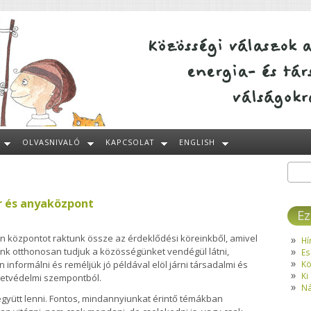
OLVASNIVALÓ
KAPCSOLAT
ENGLISH
Kere
Ke
r és anyaközpont
Ez
an központot raktunk össze az érdeklődési köreinkből, amivel
Hí
ünk otthonosan tudjuk a közösségünket vendégül látni,
Es
Kö
n informálni és reméljük jó példával elöl járni társadalmi és
Ki
etvédelmi szempontból.
Ná
együtt lenni. Fontos, mindannyiunkat érintő témákban