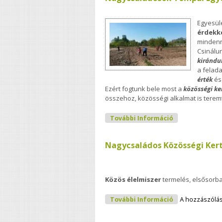
Egyesül
érdekk
mindenn
Csinálu
kirándu
a felad
érték
és
Ezért fogtunk bele most a
közösségi ke
összehoz, közösségi alkalmat is teremt
Nagycsaládoso
További Információ
Nagycsaládos Közösségi Ker
Közös élelmiszer
termelés, elsősorb
Nagycsaládos 
További Információ
A hozzászólá