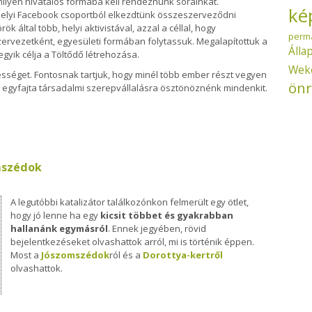
milyen hivatalos formába kell rendeznünk sorainkat.
ké
elyi Facebook csoportból elkezdtünk összeszerveződni
által több, helyi aktivistával, azzal a céllal, hogy
perm
ervezetként, egyesületi formában folytassuk. Megalapítottuk a
Álla
egyik célja a Töltődő létrehozása.
Wek
sséget. Fontosnak tartjuk, hogy minél több ember részt vegyen
önr
 egyfajta társadalmi szerepvállalásra ösztönöznénk mindenkit.
 Közösségi Tér És Anyaközpont Tartalommal Kapcsolatosan
omszédok
A legutóbbi katalizátor találkozónkon felmerült egy ötlet,
hogy jó lenne ha egy
kicsit többet és gyakrabban
hallanánk egymásról
. Ennek jegyében, rövid
bejelentkezéseket olvashattok arról, mi is történik éppen.
Most a
Jószomszédok
ról és a
Dorottya-kertről
olvashattok.