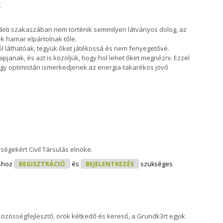
k
eti szakaszában nem történik semmilyen látványos dolog, az
k hamar elpártolnak tőle.
ól láthatóak, tegyük őket játékossá és nem fenyegetővé.
apjanak, és azt is közöljük, hogy hol lehet őket megnézni. Ezzel
ogy optimistán ismerkedjenek az energia-takarékos jövő
gnyilvánulások Tartalommal Kapcsolatosan
ségekért Civil Társulás elnöke.
a Tartalommal Kapcsolatosan
shoz
REGISZTRÁCIÓ
és
BEJELENTKEZÉS
szükséges
közösségfejlesztő, örök kétkedő és kereső, a Grundk3rt egyik