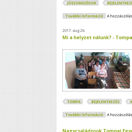
JÓSZOMSZÉDOK
BEJELENTKEZ
Mi A Helyzet N
További Információ
A hozzászólá
2017. aug 26.
Mi a helyzet nálunk? - Tomp
TOMPA
BEJELENTKEZÉS
Mi A Helyzet N
További Információ
A hozzászólá
Nagycsaládosok Tompai Egy