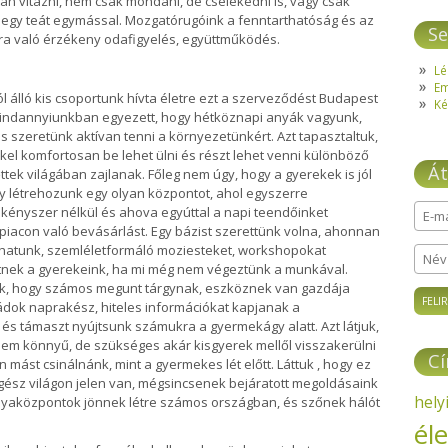
tan vitázni, nem csak mondani, de cselekedni is, vagy csak
 egy teát egymással. Mozgatórugóink a fenntarthatóság és az
Se
a való érzékeny odafigyelés, együttműködés.
Lé
E
 álló kis csoportunk hívta életre ezt a szerveződést Budapest
Ké
 Mindannyiunkban egyezett, hogy hétköznapi anyák vagyunk,
 szeretünk aktívan tenni a környezetünkért. Azt tapasztaltuk,
kel komfortosan be lehet ülni és részt lehet venni különböző
Át
ek világában zajlanak. Főleg nem úgy, hogy a gyerekek is jól
gy létrehozunk egy olyan központot, ahol egyszerre
kényszer nélkül és ahova egyúttal a napi teendőinket
E-ma
 piacon való bevásárlást. Egy bázist szerettünk volna, ahonnan
thatunk, szemléletformáló moziesteket, workshopokat
Név
tnek a gyerekeink, ha mi még nem végeztünk a munkával.
k, hogy számos megunt tárgynak, eszköznek van gazdája
ládok naprakész, hiteles információkat kapjanak a
és támaszt nyújtsunk számukra a gyermekágy alatt. Azt látjuk,
em könnyű, de szükséges akár kisgyerek mellől visszakerülni
C
 mást csinálnánk, mint a gyermekes lét előtt. Láttuk , hogy ez
egész világon jelen van, mégsincsenek bejáratott megoldásaink
hely
anyaközpontok jönnek létre számos országban, és szőnek hálót
él