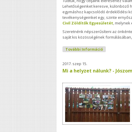
Tudtuk, hogy céljaink eléréséhez vala
Lehetőségeinket keresve, különböző h
egymáshoz kapcsolódó érdeklődési körök 
tevékenységeinket egy, szinte ernyősz
Civil Zöldítők Egyesületét
, melynek 
Szeretnénk népszerűsíteni az önkénte
saját kis közösségének formálásában,
TÖLTŐDŐ - Öko
További Információ
2017. szep 15.
Mi a helyzet nálunk? - Jósz