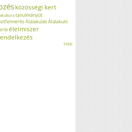
pzés
közösségi kert
tanulmányút
akultúra
potfelmérés
Átalakulás
Átalakuló
élelmiszer
erle
endelkezés
Több