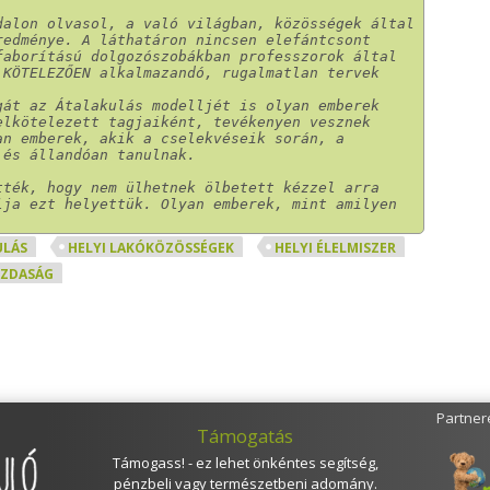
dalon olvasol, a való világban, közösségek által 
edménye. A láthatáron nincsen elefántcsont 
aborítású dolgozószobákban professzorok által 
KÖTELEZŐEN alkalmazandó, rugalmatlan tervek 
át az Átalakulás modelljét is olyan emberek 
lkötelezett tagjaiként, tevékenyen vesznek 
n emberek, akik a cselekvéseik során, a 
 és állandóan tanulnak.
ték, hogy nem ülhetnek ölbetett kézzel arra 
ja ezt helyettük. Olyan emberek, mint amilyen 
ULÁS
HELYI LAKÓKÖZÖSSÉGEK
HELYI ÉLELMISZER
AZDASÁG
Partner
Támogatás
Támogass! - ez lehet önkéntes segítség,
pénzbeli vagy természetbeni adomány.