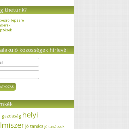
gíthetünk?
pésről lépésre
mberek
pzések
alakuló közösségek hírlevél
il
*
ímkék
helyi
i gazdaság
elmiszer
jó tanács
jó tanácsok