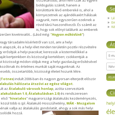
összetartóbb, ahol nem csak az egyéni
boldogulás számít, hanem a
Se
körülöttünk lévő embereké is, ahol a
környezetnek az ajándékaiért hálásak
Lé
vagyunk, nem egyszerűen ezeknek a
E
rövid távú haszonélvezői. És számít az
Ké
is, hogy sok előnyt találunk az emberek
rűen kivetnivalót... (Lásd még:
"Hogyan működünk"
)
Nagy társadalmi kísérletről van szó, ami a helyi
Át
 alapszik, és a helyi élet minden területén pozitív részvételre
y erősítjük a helyi piacokat; keressük a kistermelőkkel a
E-ma
ját kertjeinkben és közösségi kertekben; csökkentjük a
ást közösségi módon oldjuk meg; a helyi gazdaság erősítésével
alkozóknak és értelmes munkát saját magunknak. Az
Név
sebb, összetartóbb, közösségi életet hozunk létre.
(
Totnes
) indult 2006-ban és nagyon gyorsan elterjedt először
alakulás hálózata átszövi az egész világot
.
ult az
Átalakuló városok honlap
, azóta szerveztünk
C
alakulásban 1.0
,
Átalakulásban 2.0
) és rendszeresen
 első "
hivatalos
" magyarországi átalakulás kezdeményezés,
hely
özül több is (pl. Átalakuló Hosszúhetény,
MÁK - Mozgalom
áénak vallja az átalakulás gondolatát, ahogy a sok más helyi
él
solódik hozzá.