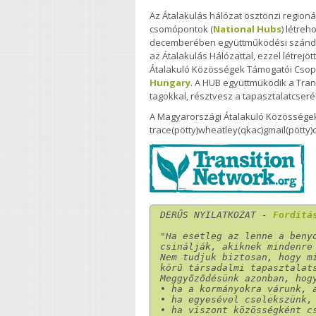
Az Átalakulás hálózat ösztönzi regioná
csomópontok (
National Hubs
) létreh
decemberében együttműködési szándék
az Átalakulás Hálózattal, ezzel létrejö
Átalakuló Közösségek Támogatói Csop
Hungary
. A HUB együttmüködik a Tran
tagokkal, résztvesz a tapasztalatcser
A Magyarországi Átalakuló Közösségek
trace(pötty)wheatley(qkac)gmail(pötty)
DERŰS NYILATKOZAT - 
Fordítá
"Ha esetleg az lenne a benyo
csinálják, akiknek mindenre
Nem tudjuk biztosan, hogy mi
körű társadalmi tapasztalat
Meggyőződésünk azonban, hogy
• ha a kormányokra várunk, a
• ha egyesével cselekszünk, 
• ha viszont közösségként c