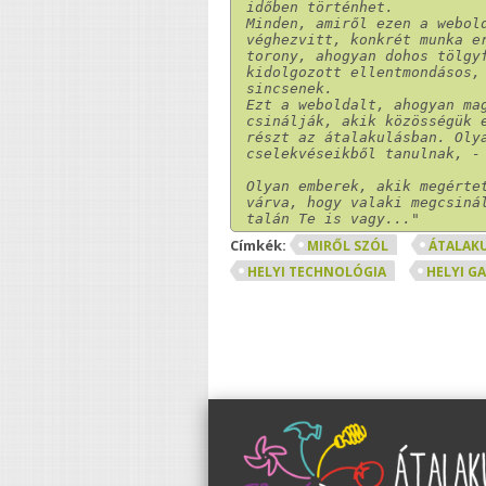
időben történhet.
Minden, amiről ezen a webol
véghezvitt, konkrét munka er
torony, ahogyan dohos tölgyf
kidolgozott ellentmondásos, 
sincsenek.
Ezt a weboldalt, ahogyan mag
csinálják, akik közösségük e
részt az átalakulásban. Olya
cselekvéseikből tanulnak, -
Olyan emberek, akik megértet
várva, hogy valaki megcsinál
talán Te is vagy..."
Címkék:
MIRŐL SZÓL
ÁTALAK
HELYI TECHNOLÓGIA
HELYI G