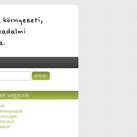
ÁTALAKULÓ KÖZÖSSÉGEK
sés
resés űrlap
ek vagyunk
rek
eménynaptár
zösségek
 mit tesz?
latok?