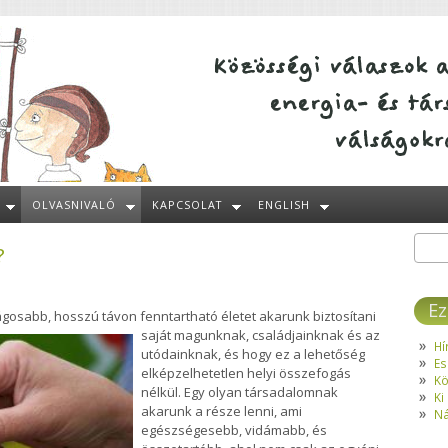
OLVASNIVALÓ
KAPCSOLAT
ENGLISH
?
Kere
Ke
Ez
gosabb, hosszú távon fenntartható életet akarunk biztosítani
saját magunknak, családjainknak és az
Hí
utódainknak, és hogy ez a lehetőség
Es
elképzelhetetlen helyi összefogás
Kö
nélkül. Egy olyan társadalomnak
Ki
akarunk a része lenni, ami
Ná
egészségesebb, vidámabb, és