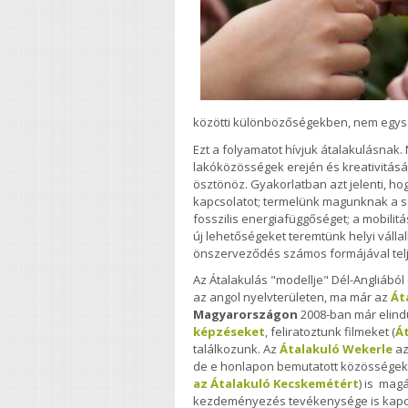
közötti különbözőségekben, nem egysze
Ezt a folyamatot hívjuk átalakulásnak. 
lakóközösségek erején és kreativitásán
ösztönöz. Gyakorlatban azt jelenti, hog
kapcsolatot; termelünk magunknak a sa
fosszilis energiafüggőséget; a mobilit
új lehetőségeket teremtünk helyi váll
önszerveződés számos formájával telje
Az Átalakulás "modellje" Dél-Angliából 
az angol nyelvterületen, ma már az
Át
Magyarországon
2008-ban már elind
képzéseket
, feliratoztunk filmeket (
Át
találkozunk. Az
Átalakuló Wekerle
az
de e honlapon bemutatott közösségek k
az Átalakuló Kecskemétért
) is mag
kezdeményezés tevékenysége is kapc