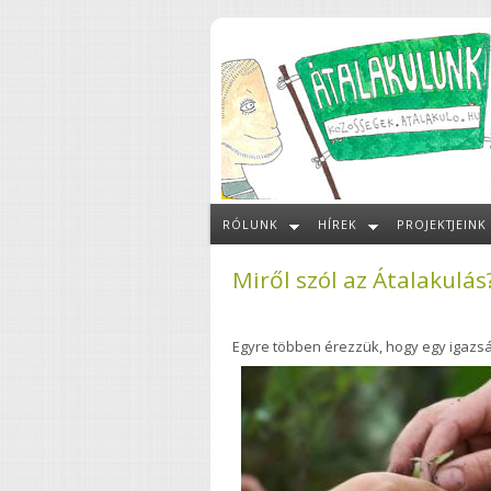
Ugrás a tartalomra
RÓLUNK
HÍREK
PROJEKTJEINK
Miről szól az Átalakulás
Egyre többen érezzük, hogy egy igazsá