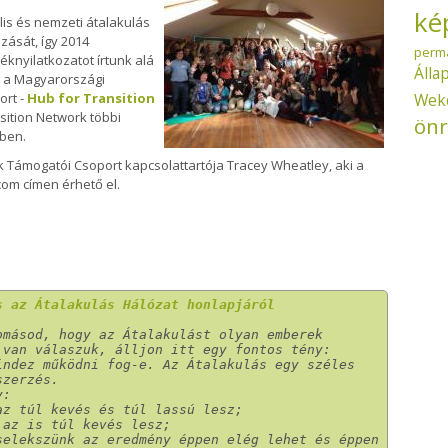
ké
lis és nemzeti átalakulás
ozását, így 2014
perm
nyilatkozatot írtunk alá
Álla
tt a Magyarországi
ort -
Hub for Transition
Wek
sition Network többi
önr
ében.
 Támogatói Csoport kapcsolattartója Tracey Wheatley, aki a
com címen érhető el.
s az Átalakulás Hálózat honlapjáról
másod, hogy az Átalakulást olyan emberek 
 van válaszuk, álljon itt egy fontos tény:
ndez működni fog-e. Az Átalakulás egy széles 
szerzés.
:

z túl kevés és túl lassú lesz;

az is túl kevés lesz;

selekszünk az eredmény éppen elég lehet és éppen 