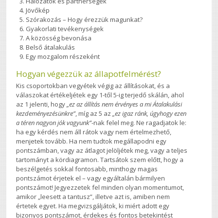
Hálózatok és partnerségek
Jövőkép
Szórakozás – Hogy érezzük magunkat?
Gyakorlati tevékenységek
A közösség bevonása
Belső átalakulás
Egy mozgalom részeként
Hogyan végezzük az állapotfelmérést?
Kis csoportokban vegyétek végig az állításokat, és a
válaszokat értékeljétek egy 1-től 5-ig terjedő skálán, ahol
az 1 jelenti, hogy
„ez az állítás nem érvényes a mi Átalakulási
kezdeményezésünkre”
, míg az 5 az
„ez igaz ránk, úgyhogy ezen
a téren nagyon jók vagyunk”
-nak felel meg. Ne ragadjatok le:
ha egy kérdés nem áll rátok vagy nem értelmezhető,
menjetek tovább. Ha nem tudtok megállapodni egy
pontszámban, vagy az átlagot jelöljétek meg, vagy a teljes
tartományt a kördiagramon. Tartsátok szem előtt, hogy a
beszélgetés sokkal fontosabb, minthogy magas
pontszámot érjetek el – vagy egyáltalán bármilyen
pontszámot! Jegyezzetek fel minden olyan momentumot,
amikor „leesett a tantusz”, illetve azt is, amiben nem
értetek egyet. Ha megvizsgáljátok, ki miért adott egy
bizonyos pontszámot, érdekes és fontos betekintést