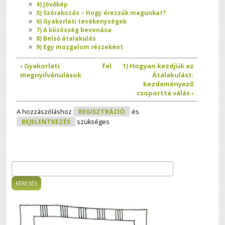
4) Jövőkép
5) Szórakozás – Hogy érezzük magunkat?
6) Gyakorlati tevékenységek
7) A közösség bevonása
8) Belső átalakulás
9) Egy mozgalom részeként
‹ Gyakorlati
fel
1) Hogyan kezdjük az
megnyilvánulások
Átalakulást:
kezdeményező
csoporttá válás ›
A hozzászóláshoz
REGISZTRÁCIÓ
és
BEJELENTKEZÉS
szükséges
Keresés
Keresés űrlap