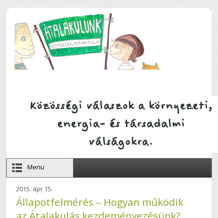
Ugrás a tartalomra
Menu
2015. ápr 15.
Állapotfelmérés – Hogyan működik
az Átalakulás kezdeményezésünk?