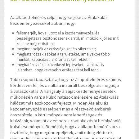
Az állapotfelmérés célja, hogy segítse az Átalakulás
kezdeményezéseket abban, hogy:
felismerjék, hova jutott el a kezdeményezés, és
beszélgetésre ösztönözzenek arról, mi működik jól és mit
kellene még erősíteni;
megünnepeljék az erősségeiket és sikereiket;
meghatározzák azokat a területeket, amelyekbe több
munkát, kapacitást, erőforrást kell fektetni;
meghatározzák a következő lépéseket – ami azt is
jelentheti, hogy kevesebb erőfeszítést kell tenni.
Több csoport tapasztalta, hogy az állapotfelmérés számos
kérdést vet fel, és az általa inspirált beszélgetés megadja
a válaszokat is. A hangsúly a saját kezdeményezésetek
működésén van; a külső hatások mérésére az Átalakulás
hálózat más eszközöket fejleszt. Minden Átalakulás
kezdeményezés esetében más a résztvevő emberek
összetétele, a körülmények adta lehetőségek és
kihívások, valamint az emberek csatlakozását befolyásoló
külső események. Reméljük, hogy az állapotfelmérés arra
ösztönöz, hogy megünnepeljétek, amit eddig elértetek,
nem pedig a meg nem történt dolgok nyomasztó érzésével