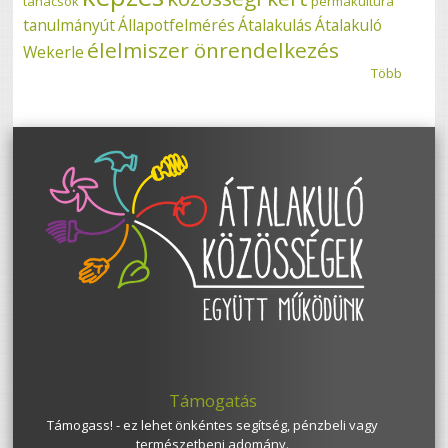
tanácsok
permakultúra
tanulmányút
Állapotfelmérés
Átalakulás
Átalakuló
élelmiszer önrendelkezés
Wekerle
Több
Támogatás
Támogass! - ez lehet önkéntes segítség, pénzbeli vagy
természetbeni adomány.