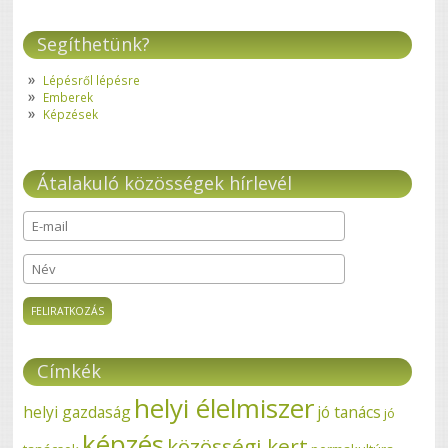
Segíthetünk?
Lépésről lépésre
Emberek
Képzések
Átalakuló közösségek hírlevél
E-mail
*
Név
Címkék
helyi élelmiszer
helyi gazdaság
jó tanács
jó
képzés
közösségi kert