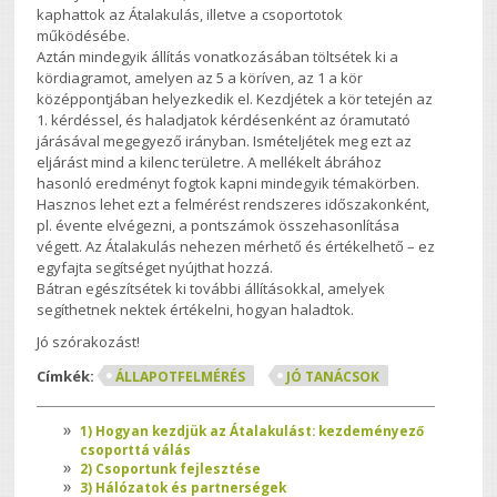
kaphattok az Átalakulás, illetve a csoportotok
működésébe.
Aztán mindegyik állítás vonatkozásában töltsétek ki a
kördiagramot, amelyen az 5 a köríven, az 1 a kör
középpontjában helyezkedik el. Kezdjétek a kör tetején az
1. kérdéssel, és haladjatok kérdésenként az óramutató
járásával megegyező irányban. Ismételjétek meg ezt az
eljárást mind a kilenc területre. A mellékelt ábrához
hasonló eredményt fogtok kapni mindegyik témakörben.
Hasznos lehet ezt a felmérést rendszeres időszakonként,
pl. évente elvégezni, a pontszámok összehasonlítása
végett. Az Átalakulás nehezen mérhető és értékelhető – ez
egyfajta segítséget nyújthat hozzá.
Bátran egészítsétek ki további állításokkal, amelyek
segíthetnek nektek értékelni, hogyan haladtok.
Jó szórakozást!
Címkék:
ÁLLAPOTFELMÉRÉS
JÓ TANÁCSOK
1) Hogyan kezdjük az Átalakulást: kezdeményező
csoporttá válás
2) Csoportunk fejlesztése
3) Hálózatok és partnerségek