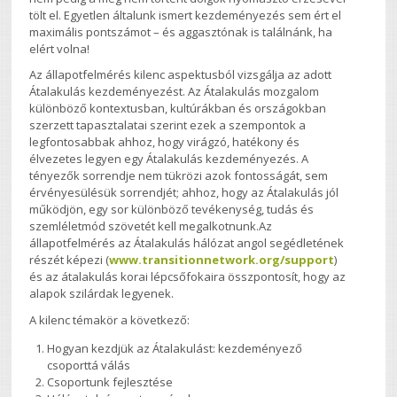
tölt el. Egyetlen általunk ismert kezdeményezés sem ért el
maximális pontszámot – és aggasztónak is találnánk, ha
elért volna!
Az állapotfelmérés kilenc aspektusból vizsgálja az adott
Átalakulás kezdeményezést. Az Átalakulás mozgalom
különböző kontextusban, kultúrákban és országokban
szerzett tapasztalatai szerint ezek a szempontok a
legfontosabbak ahhoz, hogy virágzó, hatékony és
élvezetes legyen egy Átalakulás kezdeményezés. A
tényezők sorrendje nem tükrözi azok fontosságát, sem
érvényesülésük sorrendjét; ahhoz, hogy az Átalakulás jól
működjön, egy sor különböző tevékenység, tudás és
szemléletmód szövetét kell megalkotnunk.Az
állapotfelmérés az Átalakulás hálózat angol segédletének
részét képezi (
www.transitionnetwork.org/support
)
és az átalakulás korai lépcsőfokaira összpontosít, hogy az
alapok szilárdak legyenek.
A kilenc témakör a következő:
Hogyan kezdjük az Átalakulást: kezdeményező
csoporttá válás
Csoportunk fejlesztése