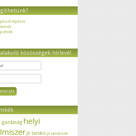
gíthetünk?
pésről lépésre
mberek
pzések
alakuló közösségek hírlevél
il
*
ímkék
helyi
i gazdaság
elmiszer
jó tanács
jó tanácsok