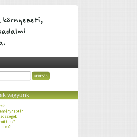
ÁTALAKULÓ KÖZÖSSÉGEK
sés
resés űrlap
ek vagyunk
rek
eménynaptár
zösségek
 mit tesz?
latok?