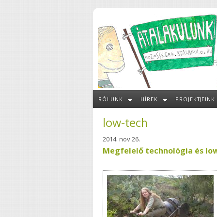
Ugrás a tartalomra
RÓLUNK
HÍREK
PROJEKTJEINK
low-tech
2014. nov 26.
Megfelelő technológia és low