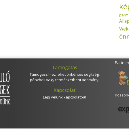
ké
perm
Álla
Wek
önr
Partner
Támogatás
Támogass! - ez lehet önkéntes segítség,
pénzbeli vagy természetbeni adomány.
Kapcsolat
Köszöne
Lépj velünk kapcsolatba!