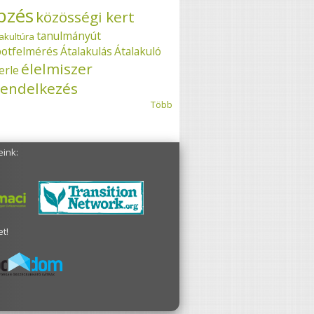
pzés
közösségi kert
tanulmányút
akultúra
potfelmérés
Átalakulás
Átalakuló
élelmiszer
erle
endelkezés
Több
eink:
t!