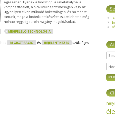
egészében. Ilyenek a hőoszlop, a rakétakályha, a
komposzttoalett, a biciklivel hajtott mosógép vagy az
Se
ugyanilyen elven működő brikettálógép, és ha már itt
tartunk, maga a biobrikkett készítés is. De lehetne még
Lé
holnap reggelig sorolni vagány megoldásokat.
E
Ké
MEGFELELŐ TECHNOLÓGIA
nológia És Low Tech - Képzés Tartalommal Kapcsolatosan
shoz
REGISZTRÁCIÓ
és
BEJELENTKEZÉS
szükséges
Át
E-ma
Név
C
hely
él