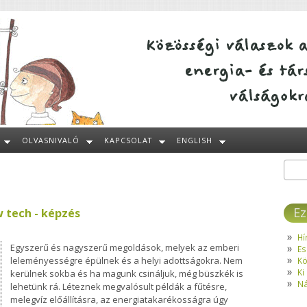
OLVASNIVALÓ
KAPCSOLAT
ENGLISH
Kere
Ke
Ez
 tech - képzés
Hí
Egyszerű és nagyszerű megoldások, melyek az emberi
Es
leleményességre épülnek és a helyi adottságokra. Nem
Kö
Ki
kerülnek sokba és ha magunk csináljuk, még büszkék is
Ná
lehetünk rá. Léteznek megvalósult példák a fűtésre,
melegvíz előállításra, az energiatakarékosságra úgy