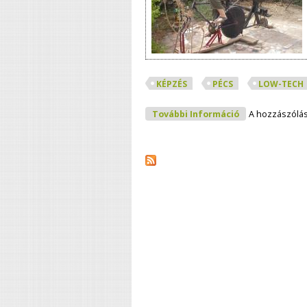
KÉPZÉS
PÉCS
LOW-TECH
Megfelelő Tech
További Információ
A hozzászólá