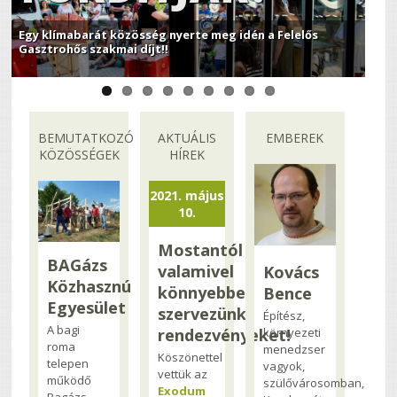
Egy klímabarát közösség nyerte meg idén a Felelős
Gasztrohős szakmai díjt!!
BEMUTATKOZÓ
AKTUÁLIS
EMBEREK
KÖZÖSSÉGEK
HÍREK
2021. május
10.
Mostantól
BAGázs
valamivel
Kovács
Közhasznú
könnyebben
Bence
Egyesület
szervezünk
Építész,
A bagi
környezeti
rendezvényeket!
roma
menedzser
Köszönettel
telepen
vagyok,
vettük az
működő
szülővárosomban,
Exodum
Bagázs