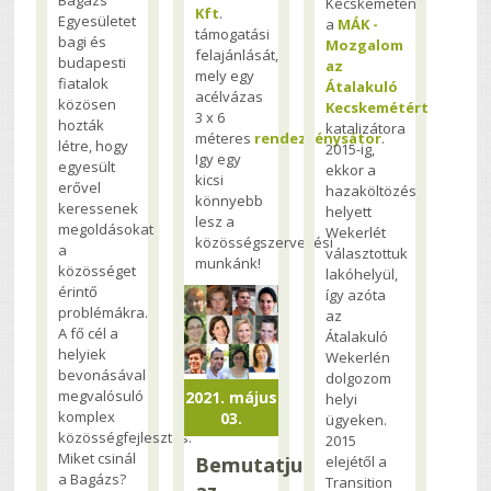
Kecskeméten
Kft
.
Egyesületet
a
MÁK -
támogatási
bagi és
Mozgalom
felajánlását,
budapesti
az
mely egy
fiatalok
Átalakuló
acélvázas
közösen
Kecskemétért
3 x 6
hozták
katalizátora
méteres
rendezvénysátor
.
létre, hogy
2015-ig,
Igy egy
egyesült
ekkor a
kicsi
erővel
hazaköltözés
könnyebb
keressenek
helyett
lesz a
megoldásokat
Wekerlét
közösségszervezési
a
választottuk
munkánk!
közösséget
lakóhelyül,
érintő
így azóta
problémákra.
az
A fő cél a
Átalakuló
helyiek
Wekerlén
bevonásával
dolgozom
megvalósuló
2021. május
helyi
komplex
03.
ügyeken.
közösségfejlesztés.
2015
Miket csinál
Bemutatjuk
elejétől a
a Bagázs?
Transition
az