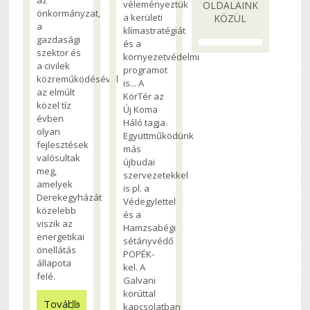
véleményeztük
OLDALAINK
önkormányzat,
a kerületi
KÖZÜL
a
klímastratégiát
gazdasági
és a
szektor és
környezetvédelmi
a civilek
programot
közreműködésével
is... A
az elmúlt
KörTér az
közel tíz
Új Koma
évben
Háló tagja.
olyan
Együttműködünk
fejlesztések
más
valósultak
újbudai
meg,
szervezetekkel
amelyek
is pl. a
Derekegyházát
Védegylettel
közelebb
és a
viszik az
Hamzsabégi
energetikai
sétányvédő
önellátás
POPÉK-
állapota
kel. A
felé.
Galvani
körúttal
Tovább
kapcsolatban