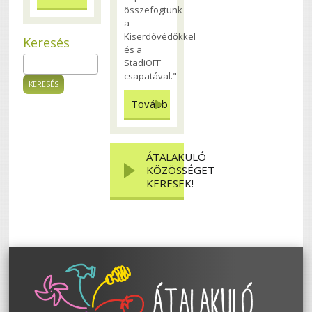
összefogtunk
a
Kiserdővédőkkel
Keresés
és a
StadiOFF
Keresés
Keresés űrlap
csapatával."
Tovább
ÁTALAKULÓ
KÖZÖSSÉGET
KERESEK!