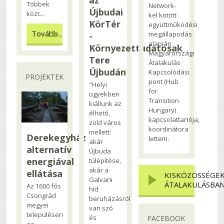
Többek
Network-
Újbudai
közt...
kel kötött
KörTér
együttműködési
Tovább...
megállapodás
-
alapján
Környezettudatosak
Magyarországi
Tere
Átalakulás
Újbudán
Kapcsolódási
PROJEKTEK
pont (Hub
"Helyi
for
ügyekben
Transition
kiállunk az
Hungary)
élhető,
kapcsolattartója,
zöld város
koordinátora
mellett:
Derekegyház
lettem.
akár
alternatív
Újbuda
energiával
túlépítése,
akár a
ellátása
KISKÖZÖSSÉGE
Galvani
ÁTALAKULÁSBA
Az 1600 fős
híd
Csongrád
beruházásról
megyei
van szó
településen
és
FACEBOOK
az