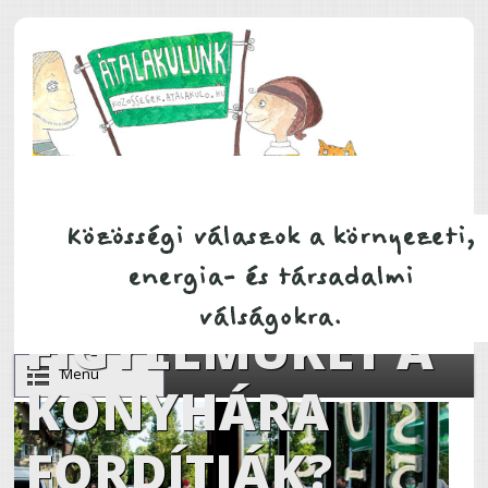
Ugrás a tartalomra
MILYEN, HA A
HELYI ZÖLDEK
FIGYELMÜKET A
Menu
KONYHÁRA
FORDÍTJÁK?