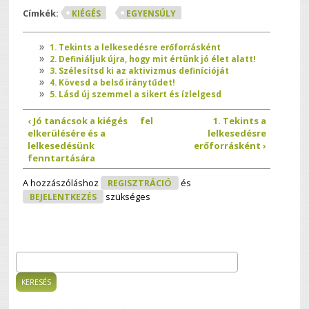
Címkék:
KIÉGÉS
EGYENSÚLY
1. Tekints a lelkesedésre erőforrásként
2. Definiáljuk újra, hogy mit értünk jó élet alatt!
3. Szélesítsd ki az aktivizmus definícióját
4. Kövesd a belső iránytűdet!
5. Lásd új szemmel a sikert és ízlelgesd
‹ Jó tanácsok a kiégés
fel
1. Tekints a
elkerülésére és a
lelkesedésre
lelkesedésünk
erőforrásként ›
fenntartására
A hozzászóláshoz
REGISZTRÁCIÓ
és
BEJELENTKEZÉS
szükséges
Keresés
Keresés űrlap