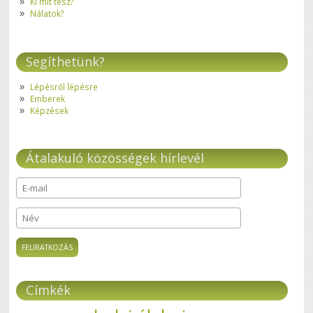
Ki mit tesz?
Nálatok?
Segíthetünk?
Lépésről lépésre
Emberek
Képzések
Átalakuló közösségek hírlevél
E-mail
*
Név
Címkék