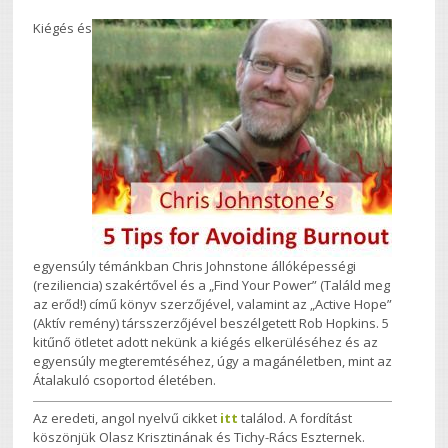
Kiégés és
egyensúly témánkban Chris Johnstone állóképességi
(reziliencia) szakértővel és a „Find Your Power” (Találd meg
az erőd!) című könyv szerzőjével, valamint az „Active Hope”
(Aktív remény) társszerzőjével beszélgetett Rob Hopkins. 5
kitűnő ötletet adott nekünk a kiégés elkerüléséhez és az
egyensúly megteremtéséhez, úgy a magánéletben, mint az
Átalakuló csoportod életében.
Az eredeti, angol nyelvű cikket
itt
találod. A fordítást
köszönjük Olasz Krisztinának és Tichy-Rács Eszternek.