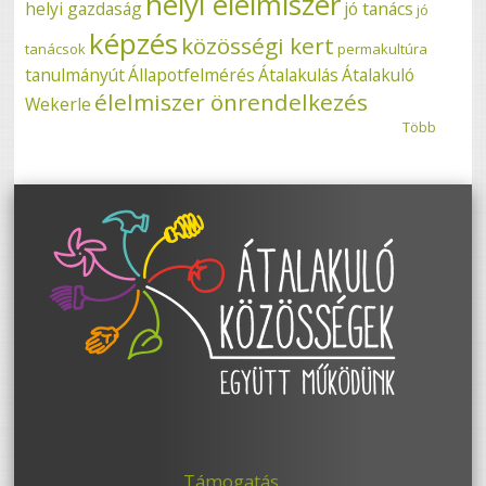
helyi élelmiszer
helyi gazdaság
jó tanács
jó
képzés
közösségi kert
tanácsok
permakultúra
tanulmányút
Állapotfelmérés
Átalakulás
Átalakuló
élelmiszer önrendelkezés
Wekerle
Több
Támogatás