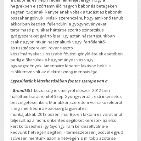
hegyekben elszórtamn élő nagyon babonás betegeken
segíteni tudjanak kénytelenek voltak a tudást és babonát
összehangolniuk. Másik szerencsém, hogy amikor ő tanult
akkoriban kezdett fellendülni a gyógynövényeket
tartalmazó pirulákat háttérbe szorító szintettikus
gyógyszereket gyártó ípar. Így aztán háztartásunkban
csak nagyon ritkán használtunk vegyi fertőtlenítő-
és tisztitószereket , rovar riasztó
készítményeket. Hosszabb fővést igényló ételek esetében
pedig előkerültek a hagyományos vas vagy
agyaagedények. Amennyire lehetett lakáson belül is
csökkentve volt az elektroszmog mennyisége.
Egyesületünk létrehozásában fontos szerepe van a
:
-
Grundk3rt
közösségnek melyről először 2012-ben
hallottam barátnőmtől Szép Gyöngyvértől . esti internetes
beszélgetéseinken. Már akkor szerettem volna közelebről
megismerkedni a közösség tagjaival és
munkájukkal. 2013 őszén már Bp.-en laktam és váratlanul
teljesült az álmom: önkéntes segítőket kerestek az első
kert költözéshez így Gyöngyi rám kérdezettvolna-e
kedvünk hétvégén segíteni, - természetesen Jocóval együtt
szívesen mentünk azon a hétvégén s mi több azóta se