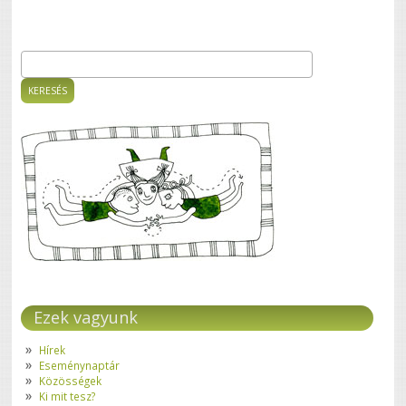
Keresés
Keresés űrlap
Ezek vagyunk
Hírek
Eseménynaptár
Közösségek
Ki mit tesz?