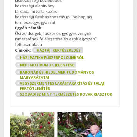
kisközösségi közlekedés
közösségi alapítvány
társadalmi vállalkozás
közösségi újrahasznosítás (pl. bolhapiac)
természetgyógyászat
Egyéb témák:
Ősi zöldségek, fűszer és gyógynövények
ismeretének felélesztése és azok egyszerű
felhasználása
Címkék:
HÁZTÁJI KERTÉSZKEDÉS
HÁZI PATIKA FŰSZERPOLCUNKRÓL
NÉPI MOTÍVUMOK JELENTÉSEI
BABONÁK ÉS HIEDELMEK TUDOMÁNYOS
MAGYARÁZATAI
VEGYSZERMENTES LAKÁSTAKARÍTÁS ÉS TALAJ
FERTŐTLENÍTÉS
SZOBADÍSZ MINT TERMÉSZETES ROVAR RIASZTOK