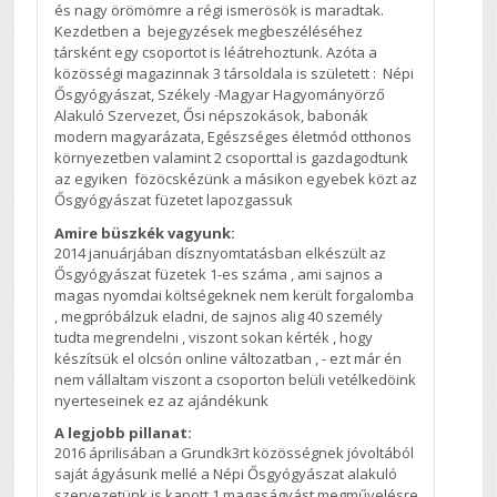
és nagy örömömre a régi ismerösök is maradtak.
Kezdetben a bejegyzések megbeszéléséhez
társként egy csoportot is léátrehoztunk. Azóta a
közösségi magazinnak 3 társoldala is született : Népi
Ősgyógyászat, Székely -Magyar Hagyományörző
Alakuló Szervezet, Ősi népszokások, babonák
modern magyarázata, Egészséges életmód otthonos
környezetben valamint 2 csoporttal is gazdagodtunk
az egyiken fözöcskézünk a másikon egyebek közt az
Ősgyógyászat füzetet lapozgassuk
Amire büszkék vagyunk:
2014 januárjában dísznyomtatásban elkészült az
Ősgyógyászat füzetek 1-es száma , ami sajnos a
magas nyomdai költségeknek nem került forgalomba
, megpróbálzuk eladni, de sajnos alig 40 személy
tudta megrendelni , viszont sokan kérték , hogy
készítsük el olcsón online változatban , - ezt már én
nem vállaltam viszont a csoporton belüli vetélkedöink
nyerteseinek ez az ajándékunk
A legjobb pillanat:
2016 áprilisában a Grundk3rt közösségnek jóvoltából
saját ágyásunk mellé a Népi Ősgyógyászat alakuló
szervezetünk is kapott 1 magaságyást megművelésre