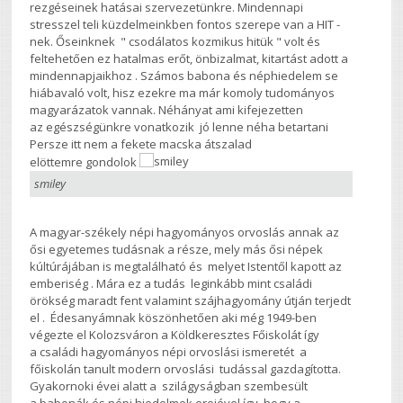
rezgéseinek hatásai szervezetünkre. Mindennapi
stresszel teli küzdelmeinkben fontos szerepe van a HIT -
nek. Őseinknek " csodálatos kozmikus hitük " volt és
feltehetően ez hatalmas erőt, önbizalmat, kitartást adott a
mindennapjaikhoz . Számos babona és néphiedelem se
hiábavaló volt, hisz ezekre ma már komoly tudományos
magyarázatok vannak. Néhányat ami kifejezetten
az egészségünkre vonatkozik jó lenne néha betartani
Persze itt nem a fekete macska átszalad
elöttemre gondolok
smiley
A magyar-székely népi hagyományos orvoslás annak az
ősi egyetemes tudásnak a része, mely más ősi népek
kúltúrájában is megtalálható és melyet Istentől kapott az
emberiség . Mára ez a tudás leginkább mint családi
örökség maradt fent valamint szájhagyomány útján terjedt
el . Édesanyámnak köszönhetően aki még 1949-ben
végezte el Kolozsváron a Köldkeresztes Főiskolát így
a családi hagyományos népi orvoslási ismeretét a
főiskolán tanult modern orvoslási tudással gazdagította.
Gyakornoki évei alatt a szilágyságban szembesült
a babonák és népi hiedelmek erejével így, hogy a