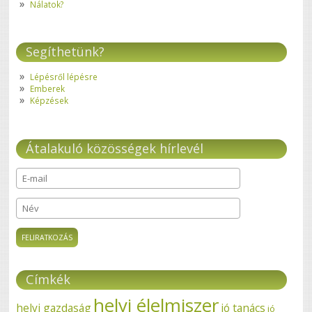
Nálatok?
Segíthetünk?
Lépésről lépésre
Emberek
Képzések
Átalakuló közösségek hírlevél
E-mail
*
Név
Címkék
helyi élelmiszer
helyi gazdaság
jó tanács
jó