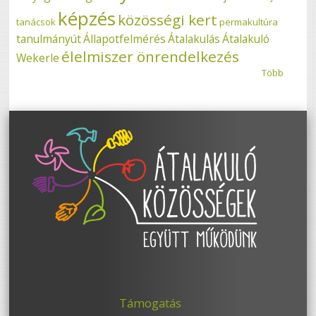
képzés
közösségi kert
tanácsok
permakultúra
tanulmányút
Állapotfelmérés
Átalakulás
Átalakuló
élelmiszer önrendelkezés
Wekerle
Több
Támogatás