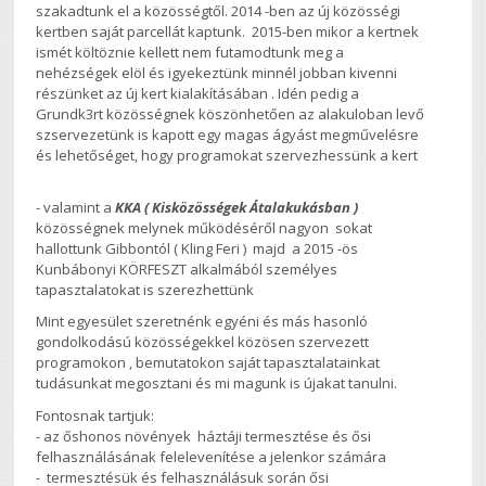
szakadtunk el a közösségtől. 2014 -ben az új közösségi
kertben saját parcellát kaptunk. 2015-ben mikor a kertnek
ismét költöznie kellett nem futamodtunk meg a
nehézségek elöl és igyekeztünk minnél jobban kivenni
részünket az új kert kialakításában . Idén pedig a
Grundk3rt közösségnek köszönhetően az alakuloban levő
szservezetünk is kapott egy magas ágyást megművelésre
és lehetőséget, hogy programokat szervezhessünk a kert
- valamint a
KKA ( Kisközösségek Átalakukásban )
közösségnek melynek működéséről nagyon sokat
hallottunk Gibbontól ( Kling Feri ) majd a 2015 -ös
Kunbábonyi KÖRFESZT alkalmából személyes
tapasztalatokat is szerezhettünk
Mint egyesület szeretnénk egyéni és más hasonló
gondolkodású közösségekkel közösen szervezett
programokon , bemutatokon saját tapasztalatainkat
tudásunkat megosztani és mi magunk is újakat tanulni.
Fontosnak tartjuk:
- az őshonos növények háztáji termesztése és ősi
felhasználásának felelevenítése a jelenkor számára
- termesztésük és felhasználásuk során ősi