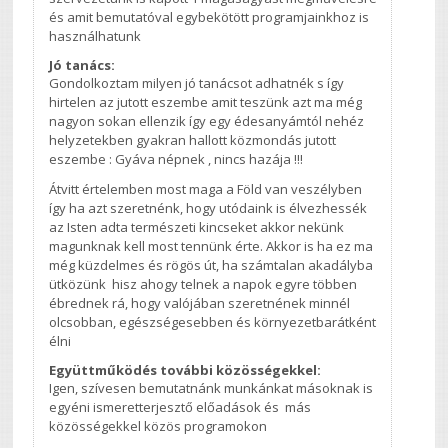
és amit bemutatóval egybekötött programjainkhoz is
használhatunk
Jó tanács:
Gondolkoztam milyen jó tanácsot adhatnék s így
hirtelen az jutott eszembe amit teszünk azt ma még
nagyon sokan ellenzik így egy édesanyámtól nehéz
helyzetekben gyakran hallott közmondás jutott
eszembe : Gyáva népnek , nincs hazája !!!
Átvitt értelemben most maga a Föld van veszélyben
így ha azt szeretnénk, hogy utódaink is élvezhessék
az Isten adta természeti kincseket akkor nekünk
magunknak kell most tennünk érte. Akkor is ha ez ma
még küzdelmes és rögös út, ha számtalan akadályba
ütközünk hisz ahogy telnek a napok egyre többen
ébrednek rá, hogy valójában szeretnének minnél
olcsobban, egészségesebben és környezetbarátként
élni
Együttműködés további közösségekkel:
Igen, szívesen bemutatnánk munkánkat másoknak is
egyéni ismeretterjesztő előadások és más
közösségekkel közös programokon