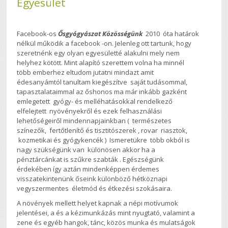
Egyesület
Facebook-os
Ősgyógyászat Közösségünk
2010 óta határok
nélkül működik a facebook -on. Jelenleg ott tartunk, hogy
szeretnénk egy olyan egyesületté alakulni mely nem
helyhez kötött. Mint alapító szerettem volna ha minnél
több emberhez eltudom jutatni mindazt amit
édesanyámtól tanultam kiegészítve saját tudásommal,
tapasztalataimmal az őshonos ma már inkább gazként
emlegetett gyógy- és melléhatásokkal rendelkező
elfelejtett nyövényekről és ezek felhasználási
lehetőségeiről mindennapjainkban ( természetes
színezők, fertőtlenítő és tisztitószerek , rovar riasztok,
kozmetikai és gyógykencék ) Ismeretükre több okból is
nagy szükségünk van különösen akkor ha a
pénztárcánkat is szűkre szabták . Egészségünk
érdekében így aztán mindenképpen érdemes
visszatekintenünk őseink különböző hétköznapi
vegyszermentes életmód és étkezési szokásaira.
A növények mellett helyet kapnak a népi motívumok
jelentései, a és a kézimunkázás mint nyugtató, valamint a
zene és egyéb hangok, tánc, közös munka és mulatságok