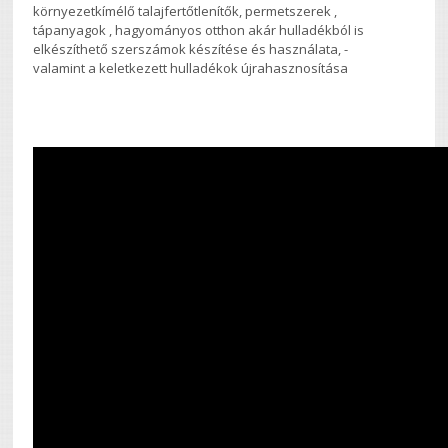
környezetkímélő talajfertőtlenítők, permetszerek ,
tápanyagok , hagyományos otthon akár hulladékból is
elkészíthető szerszámok készítése és használata, -
valamint a keletkezett hulladékok újrahasznosítása