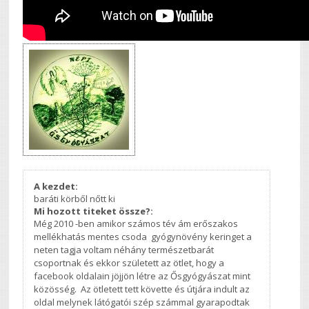
A kezdet:
baráti körből nőtt ki
Mi hozott titeket össze?:
Még 2010 -ben amikor számos tév ám erőszakos
mellékhatás mentes csoda gyógynövény keringet a
neten tagja voltam néhány természetbarát
csoportnak és ekkor született az ötlet, hogy a
facebook oldalain jöjjön létre az Ősgyógyászat mint
közösség. Az ötletett tett követte és útjára indult az
oldal melynek látógatói szép számmal gyarapodtak