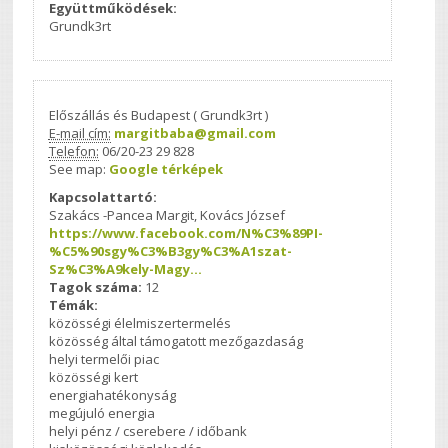
Együttműködések:
Grundk3rt
Előszállás és Budapest ( Grundk3rt )
E-mail cím:
margitbaba@gmail.com
Telefon:
06/20-23 29 828
See map:
Google térképek
Kapcsolattartó:
Szakács -Pancea Margit, Kovács József
https://www.facebook.com/N%C3%89PI-
%C5%90sgy%C3%B3gy%C3%A1szat-
Sz%C3%A9kely-Magy…
Tagok száma:
12
Témák:
közösségi élelmiszertermelés
közösség által támogatott mezőgazdaság
helyi termelői piac
közösségi kert
energiahatékonyság
megújuló energia
helyi pénz / cserebere / időbank