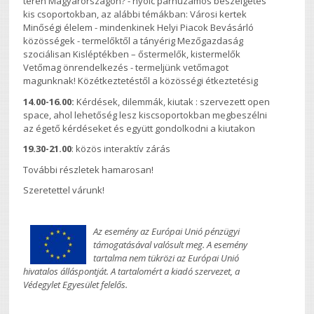
terén Magyarországon? - nyolc párhuzamos beszélgetés
kis csoportokban, az alábbi témákban: Városi kertek
Minőségi élelem - mindenkinek Helyi Piacok Bevásárló
közösségek - termelőktől a tányérig Mezőgazdaság
szociálisan Kisléptékben – őstermelők, kistermelők
Vetőmag önrendelkezés - termeljünk vetőmagot
magunknak! Közétkeztetéstől a közösségi étkeztetésig
14.00-16.00:
Kérdések, dilemmák, kiutak : szervezett open
space, ahol lehetőség lesz kiscsoportokban megbeszélni
az égető kérdéseket és együtt gondolkodni a kiutakon
19.30-21.00
: közös interaktív zárás
További részletek hamarosan!
Szeretettel várunk!
Az esemény az Európai Unió pénzügyi
támogatásával valósult meg. A esemény
tartalma nem tükrözi az Európai Unió
hivatalos álláspontját. A tartalomért a kiadó szervezet, a
Védegylet Egyesület felelős.