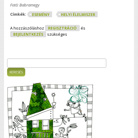
Fotó: Babramegy
Címkék:
ESEMÉNY
HELYI ÉLELMISZER
A hozzászóláshoz
REGISZTRÁCIÓ
és
BEJELENTKEZÉS
szükséges
Keresés
Keresés űrlap