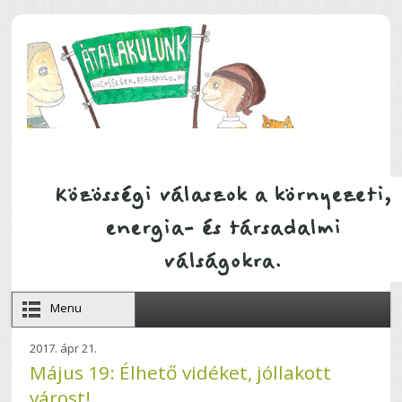
Ugrás a tartalomra
Menu
2017. ápr 21.
Május 19: Élhető vidéket, jóllakott
várost!