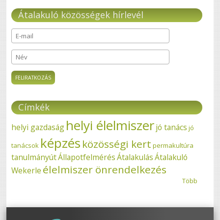
Átalakuló közösségek hírlevél
E-mail
*
Név
Címkék
helyi élelmiszer
helyi gazdaság
jó tanács
jó
képzés
közösségi kert
tanácsok
permakultúra
tanulmányút
Állapotfelmérés
Átalakulás
Átalakuló
élelmiszer önrendelkezés
Wekerle
Több