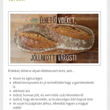
Érdekel, lehet-e olyan élelmiszert enni, ami…
finom és egészséges
élhető környezetet és jó termőföldet hagy a gyerekeinknek
is
elérhető árú
tudod, honnan jött, és nem több száz kilométerről
tudod, hogy aki termelte, az tisztességes bért kapott érte
és ezzel hozzájárulni ahhoz, élhetőbb legyen a magyar
vidék?