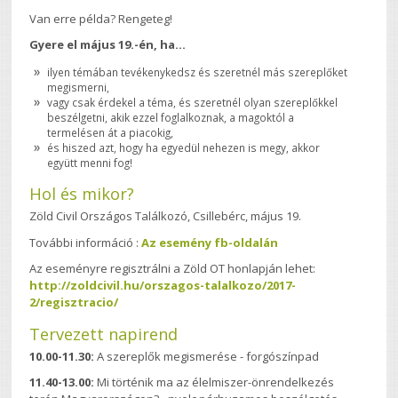
Van erre példa? Rengeteg!
Gyere el május 19.-én, ha...
ilyen témában tevékenykedsz és szeretnél más szereplőket
megismerni,
vagy csak érdekel a téma, és szeretnél olyan szereplőkkel
beszélgetni, akik ezzel foglalkoznak, a magoktól a
termelésen át a piacokig,
és hiszed azt, hogy ha egyedül nehezen is megy, akkor
együtt menni fog!
Hol és mikor?
Zöld Civil Országos Találkozó, Csillebérc, május 19.
További információ :
Az esemény fb-oldalán
Az eseményre regisztrálni a Zöld OT honlapján lehet:
http://zoldcivil.hu/orszagos-talalkozo/2017-
2/regisztracio/
Tervezett napirend
10.00-11.30:
A szereplők megismerése - forgószínpad
11.40-13.00:
Mi történik ma az élelmiszer-önrendelkezés