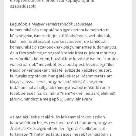
elképzelhetetlen méretű szánkópálya aljánál
szabadúszok)
Legutóbb a
Magyar Természetvédők Szövetsége
kommunikációs csapatában igyekeztem kamatoztatni
készségeim, ismeretterjesztő kiadványok, weboldalak,
kisfilmek fordításával, szerkesztésével, de tanítottam
kommunikáció szakosoknak plágiummentes tudományos,
és a fantáziát megmozgató kreatív írást is. Jelent már meg
versfordítás-kötetem, hazánkban kevésbé ismert "kortárs
walesi bárdok" műveiből, és a budapesti közösségi Tilos
Rádió önkénteseként másfél évtizede készítek műsort,
kulturális szpotokat, hangjátékokat (a Hősöm terét Parti
Nagy Lajossal lehet, hogy hallottátok is) és segítem
tudásommal a hallgatók támogatásából működő rádió
továbbélését. (És ha már a "nem"-eknél (és zárójeleknél)
járunk, mindezt a meglepő DJ Sanyi álnéven).
Az átalakulásba családi, és lelkemmel rokon szálon
kapcsolódtam be, és részben az én feladatom, hogy az
Átalakuló Közösségek
hihetetlen figurái és elképesztő
történetei "hihető" és tanulságos mesék formájában is