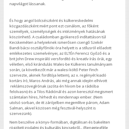
napvilágot lássanak.
És hogy angol bölcsészként és külkereskedelmi
közgazdászként miért pont ezt csinálom, az főként
személyek, személyiségek és intézmények hatásának
köszönhető. A családomban gyökerező indítattáson túl
Kecskeméten a helyieknek ismerősen csengő Szekér
Bandi bácsi osztályfőnöki óra helyett is a stílusról előadott
emlékezetes szemelvényei, az ELTÉn Ferencz Győző és a
brit John Drew inspiráló versfordító és kreatív írás órái, egy
véletlen, első kirándulás Wales-be Külkeres tanulmányaim
során, (a következőt már a walesi költő Peter Finch
szervezte, akinek fordítója lettem), az x. regényét kiadó
kortárs író, Maros András, aki még annak idején elhívott
reklámszövegírónak (azóta én hívom be a rádióba
felolvasni) és a Tilos Rádiónál és azon keresztül megismert
számtalan híres, hírhedt és mindennapi ember. (Nem
utolsó sorban, de itt zárójelben megemlítve párom, Adam
Salman, akivel közösen még fesztivál-helyszínt is
szervezünk).
Nem beszélve a könyv-formában, digitálisan és bakeliten
rögzített irodalmi és kulturális kincsekről... (Rengetegféle