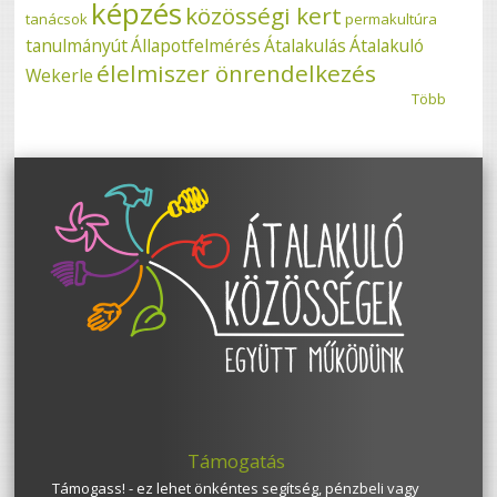
képzés
közösségi kert
tanácsok
permakultúra
tanulmányút
Állapotfelmérés
Átalakulás
Átalakuló
élelmiszer önrendelkezés
Wekerle
Több
Támogatás
Támogass! - ez lehet önkéntes segítség, pénzbeli vagy