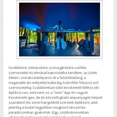
Fordítóként, tolmácsként, (szöveg)íróként sokféle
szervezettel és témával kapcsolatba kerültem, az üzleti
életen, szórakoztatóiparon át a felsőoktatásig, a
magasabb (és mélyebb) kultúráig, különféle fókuszú civil
szervezetekig. Családomban több kecskeméti MÁKos (és
építész) van, mint nem, ez a "nem" épp én vagyok.
Kecskeméti igen, de én kézzelfogható alapanyagok helyett
szavakból (és zenei hangokból) szeretek építkezni, amit
jelenleg a budai hegyekben megbúvó társasház-
paradicsomban gyakorlok. (Egy, szülővárosomban