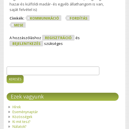
hazai és külföldi madár- és egyéb állathangom is van,
saját felvétel is)
Címkék:
KOMMUNIKÁCIÓ
FORDÍTÁS
MESE
A hozzászóláshoz
REGISZTRÁCIÓ
és
BEJELENTKEZÉS
szükséges
Keresés
Keresés űrlap
Ezek vagyunk
Hírek
Eseménynaptár
Közösségek
Ki mit tesz?
Nálatok?