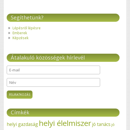
Segíthetünk?
Lépésről lépésre
Emberek
Képzések
Átalakuló közösségek hírlevél
E-mail
*
Név
Címkék
helyi élelmiszer
helyi gazdaság
jó tanács
jó