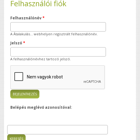
Felhasználói fiók
Felhasználónév
*
A Átalakulás... webhelyen regisztrált felhasználónév.
Jelszó
*
A felhasználónévhez tartozó jelszó.
Belépés meglévő azonosítóval:
Keresés
Keresés űrlap