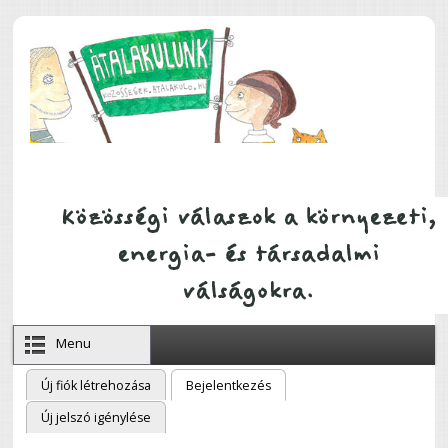
Ugrás a tartalomra
Menu
Új fiók létrehozása
Bejelentkezés
(aktív fül)
Elsődleges fülek
Új jelszó igénylése