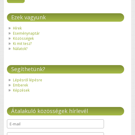
Ezek vagyunk
Hírek
Eseménynaptár
Közösségek
Ki mit tesz?
Nálatok?
Segíthetünk?
Lépésről lépésre
Emberek
Képzések
Átalakuló közösségek hírlevél
E-mail
*