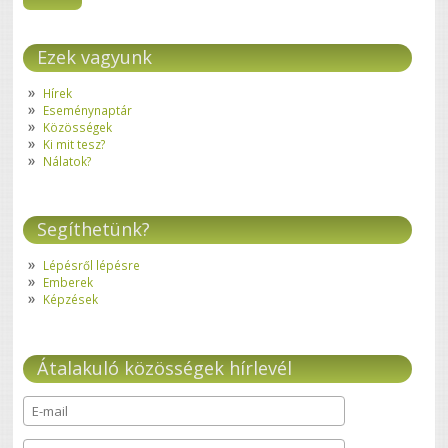
Ezek vagyunk
Hírek
Eseménynaptár
Közösségek
Ki mit tesz?
Nálatok?
Segíthetünk?
Lépésről lépésre
Emberek
Képzések
Átalakuló közösségek hírlevél
E-mail
*