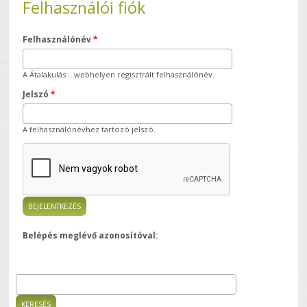
Felhasználói fiók
Felhasználónév
*
A Átalakulás... webhelyen regisztrált felhasználónév.
Jelszó
*
A felhasználónévhez tartozó jelszó.
Belépés meglévő azonosítóval:
Keresés
Keresés űrlap