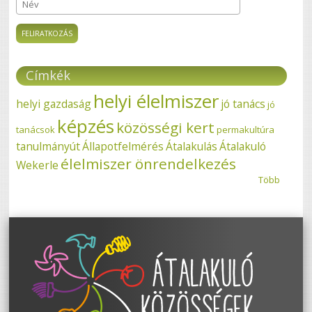
Név
Címkék
helyi élelmiszer
helyi gazdaság
jó tanács
jó
képzés
közösségi kert
tanácsok
permakultúra
tanulmányút
Állapotfelmérés
Átalakulás
Átalakuló
élelmiszer önrendelkezés
Wekerle
Több