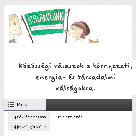
Ugrás a tartalomra
Menu
Új fiók létrehozása
Bejelentkezés
(aktív fül)
Elsődleges fülek
Új jelszó igénylése